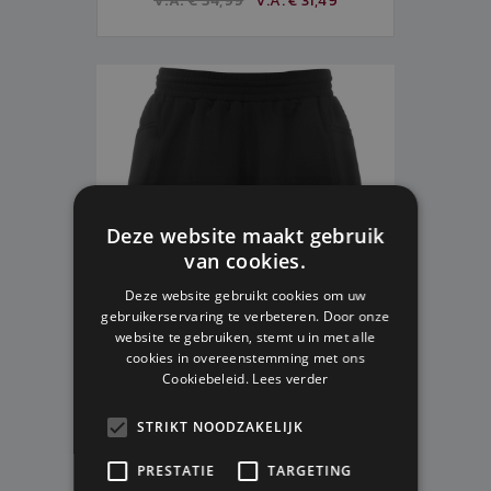
V.A. € 34,99
V.A. € 31,49
Deze website maakt gebruik
van cookies.
Deze website gebruikt cookies om uw
gebruikerservaring te verbeteren. Door onze
website te gebruiken, stemt u in met alle
cookies in overeenstemming met ons
Cookiebeleid.
Lees verder
UHLSPORT KEEPERSHORT KIDS
SIDESTEP
STRIKT NOODZAKELIJK
128
140
152
164
PRESTATIE
TARGETING
Op voorraad