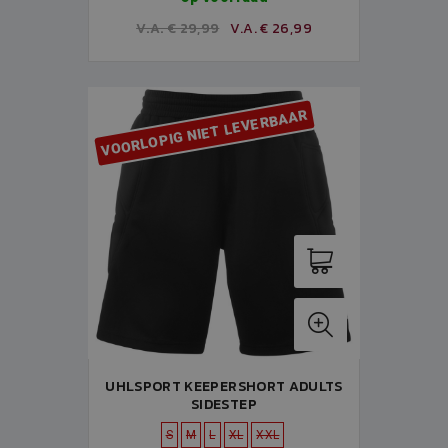
V.A. € 29,99
V.A. € 26,99
VOORLOPIG NIET LEVERBAAR
UHLSPORT KEEPERSHORT ADULTS
SIDESTEP
S
M
L
XL
XXL