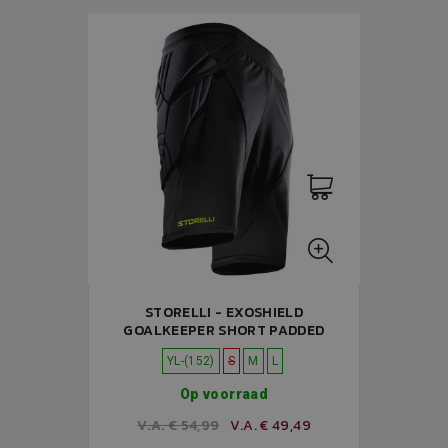
STORELLI - EXOSHIELD
GOALKEEPER SHORT PADDED
YL-(152)
S
M
L
Op voorraad
V.A. € 54,99
V.A. € 49,49