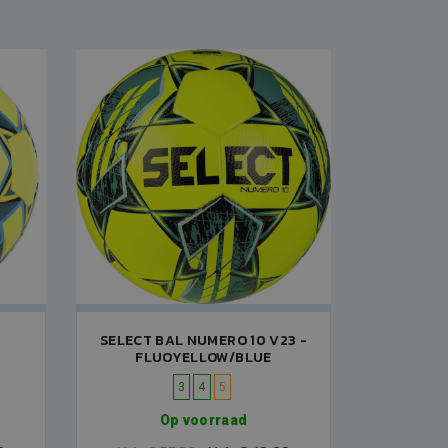
0
SELECT BAL NUMERO 10 V23 -
FLUOYELLOW/BLUE
3
4
5
Op voorraad