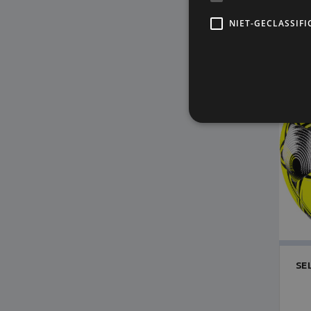
NIET-GECLASSIFI
SE