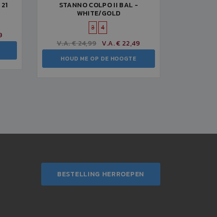
 21
STANNO COLPO II BAL -
WHITE/GOLD
3
4
9
V.A. € 24,99
V.A. € 22,49
HOUD ME OP DE HOOGTE
BESTELLING HERROEPEN