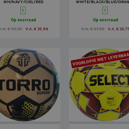
WH/NAVY/CIEL/RED
WHITE/BLACK/BLUE/ORA
5
3
Op voorraad
Op voorraad
V.A. € 39,95
V.A. € 35,96
V.A. € 37,50
V.A. € 33,7
VOORLOPIG NIET LEVERBA