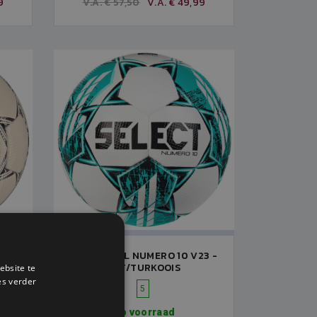
9
V.A. € 57,50
V.A. € 49,99
RO -
SELECT BAL NUMERO 10 V23 -
WIT/TURKOOIS
ebsite te
es verder
5
Op voorraad