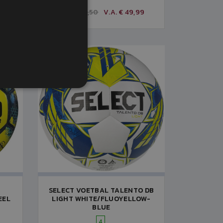
9
V.A. € 57,50
V.A. € 49,99
SELECT VOETBAL TALENTO DB
EEL
LIGHT WHITE/FLUOYELLOW-
BLUE
4