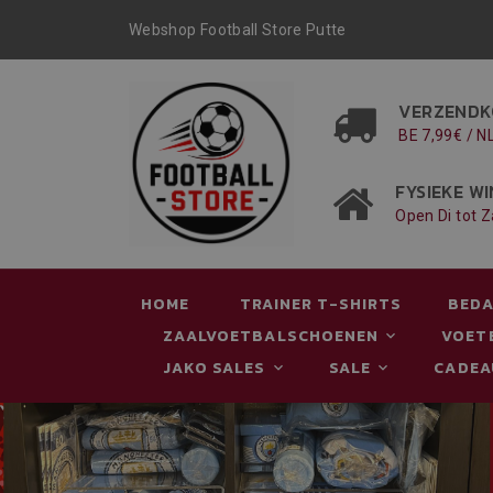
Webshop Football Store Putte
VERZENDK
BE 7,99€ / N
FYSIEKE WI
Open Di tot Z
HOME
TRAINER T-SHIRTS
BEDA
ZAALVOETBALSCHOENEN
VOET
JAKO SALES
SALE
CADE