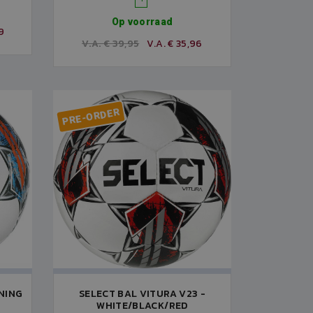
Op voorraad
9
V.A. € 39,95
V.A. € 35,96
PRE-ORDER
NING
SELECT BAL VITURA V23 -
WHITE/BLACK/RED