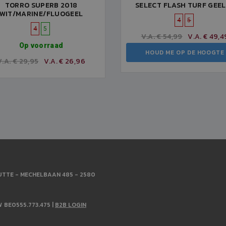
TORRO SUPERB 2018
SELECT FLASH TURF GEEL
WIT/MARINE/FLUOGEEL
4
5
4
5
V.A. € 54,99
V.A. € 49,4
Op voorraad
HOUD ME OP DE HOOGTE
V.A. € 29,95
V.A. € 26,96
TTE - MECHELBAAN 485 - 2580
W BE0555.773.475 |
B2B LOGIN