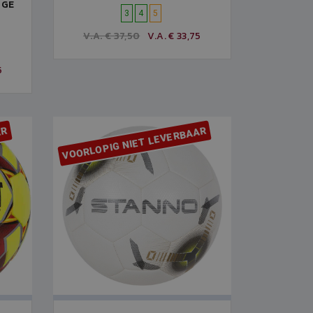
NGE
3
4
5
V.A. € 37,50
V.A. € 33,75
5
AR
VOORLOPIG NIET LEVERBAAR