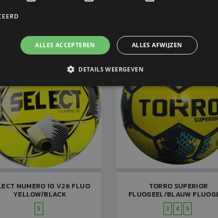
V.A. € 57,50
V.A. € 49,99
V.A. € 57,50
V.A. € 49,9
CEERD
ALLES ACCEPTEREN
ALLES AFWIJZEN
DETAILS WEERGEVEN
LECT NUMERO 10 V26 FLUO
TORRO SUPERIOR
YELLOW/BLACK
FLUOGEEL/BLAUW FLUOG
5
3
4
5