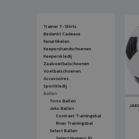
Trainer T-Shirts
Bedankt Cadeaus
Fanartikelen
Keepershandschoenen
Keeperskledij
Zaalvoetbalschoenen
Voetbalschoenen
Accessoires
Sportkledij
Ballen
Torro Ballen
JAK
Jako Ballen
Contrast Trainingsbal
River Trainingsbal
Select Ballen
Select Numero 10