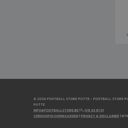
© 2026 FOOTBALL STORE PUTTE - FOOTBALL STORE PU
PUTTE
INFO@FOOTBALLSTORE.BE
|
015 63 81 91
VERKOOPSVOORWAARDEN
|
PRIVACY & DISCLAIMER
| BT