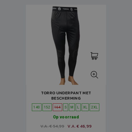
TORRO UNDERPANT MET
BESCHERMING
140
152
164
S
M
L
XL
2XL
Op voorraad
V.A. € 54,99
V.A. € 46,99