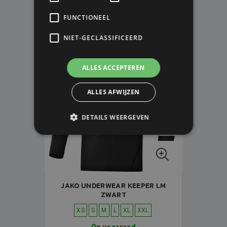
V.A. € 49,99
V.A. € 44,99
FUNCTIONEEL
NIET-GECLASSIFICEERD
ALLES ACCEPTEREN
ALLES AFWIJZEN
DETAILS WEERGEVEN
JAKO UNDERWEAR KEEPER LM
ZWART
XS
S
M
L
XL
XXL