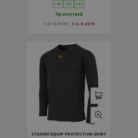
140
152
164
Op voorraad
V.A. € 47,99
V.A. € 43,19
STANNO EQUIP PROTECTION SHIRT