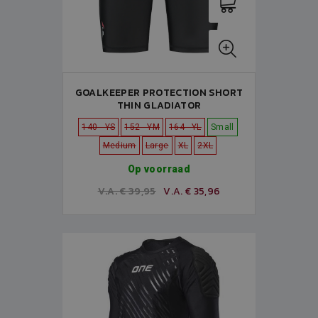
GOALKEEPER PROTECTION SHORT
THIN GLADIATOR
140 - YS
152 - YM
164 - YL
Small
Medium
Large
XL
2XL
Op voorraad
V.A. € 39,95
V.A. € 35,96