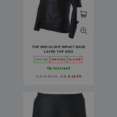
THE ONE GLOVE IMPACT BASE
LAYER TOP KIDS
YS-(140)
YM-(152)
YL-(164)
Op voorraad
V.A. € 49,99
V.A. € 34,99