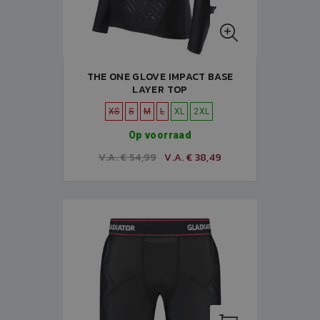
THE ONE GLOVE IMPACT BASE
LAYER TOP
XS
S
M
L
XL
2XL
Op voorraad
V.A. € 54,99
V.A. € 38,49