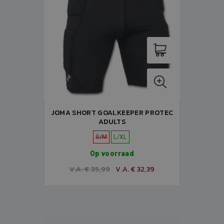
JOMA SHORT GOALKEEPER PROTEC
ADULTS
S/M
L/XL
Op voorraad
V.A. € 35,99
V.A. € 32,39