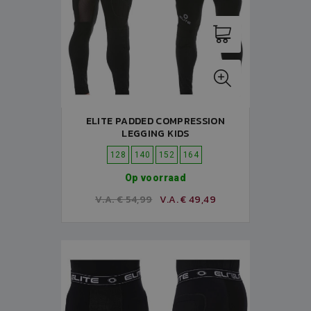
ELITE PADDED COMPRESSION
LEGGING KIDS
128
140
152
164
Op voorraad
V.A. € 54,99
V.A. € 49,49