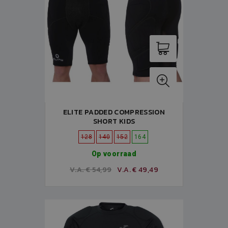
ELITE PADDED COMPRESSION
SHORT KIDS
128
140
152
164
Op voorraad
V.A. € 54,99
V.A. € 49,49