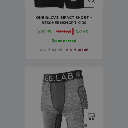
ONE GLOVE IMPACT SHORT -
BESCHERMSHORT KIDS
YS-(140)
YM-(152)
YL-(164)
Op voorraad
V.A. € 44,95
V.A. € 40,46