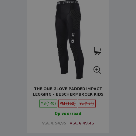
THE ONE GLOVE PADDED IMPACT
LEGGING - BESCHERMBROEK KIDS
YS-(140)
YM-(152)
YL-(164)
Op voorraad
V.A. € 54,95
V.A. € 49,46