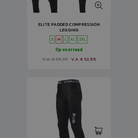
ELITE PADDED COMPRESSION
LEGGING
S
M
L
XL
2XL
Op voorraad
V.A. € 59,99
V.A. € 53,99