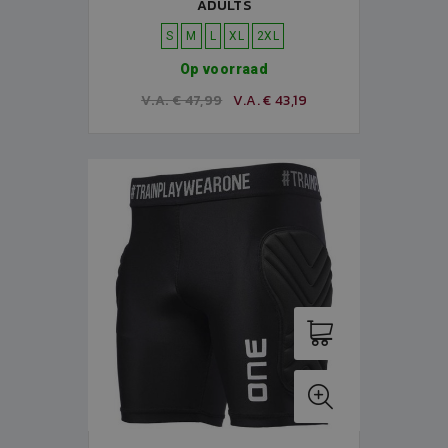
ADULTS
S
M
L
XL
2XL
Op voorraad
V.A. € 47,99
V.A. € 43,19