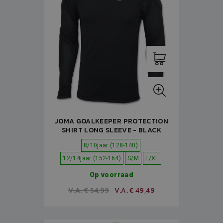
JOMA GOALKEEPER PROTECTION
SHIRT LONG SLEEVE - BLACK
8/10jaar (128-140)
12/14jaar (152-164)
S/M
L/XL
Op voorraad
V.A. € 54,99
V.A. € 49,49