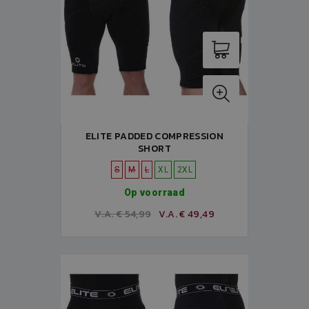
ELITE PADDED COMPRESSION
SHORT
S
M
L
XL
2XL
Op voorraad
V.A. € 54,99
V.A. € 49,49