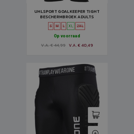
UHLSPORT GOALKEEPER TIGHT
BESCHERMBROEK ADULTS
S
M
L
XL
2XL
Op voorraad
V.A. € 44,99
V.A. € 40,49