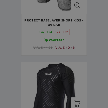
PROTECT BASELAYER SHORT KIDS -
GG:LAB
14y - 164
12Y - 152
Op voorraad
V.A. € 44,95
V.A. € 40,46