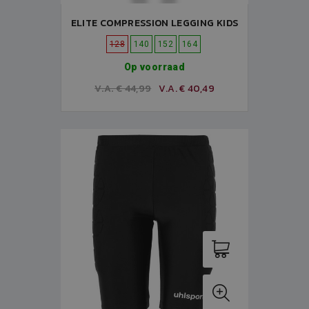
ELITE COMPRESSION LEGGING KIDS
128
140
152
164
Op voorraad
V.A. € 44,99
V.A. € 40,49