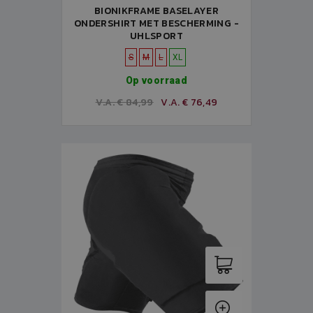
BIONIKFRAME BASELAYER
ONDERSHIRT MET BESCHERMING -
UHLSPORT
S
M
L
XL
Op voorraad
V.A. € 84,99
V.A. € 76,49