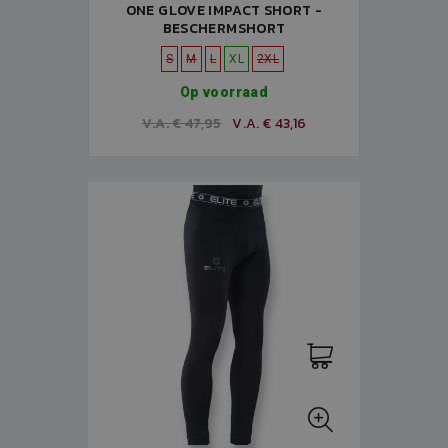
ONE GLOVE IMPACT SHORT -
BESCHERMSHORT
S
M
L
XL
2XL
Op voorraad
V.A. € 47,95
V.A. € 43,16