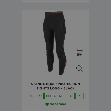
STANNO EQUIP PROTECTION
TIGHTS LONG - BLACK
140
152
164
S
M
L
XL
2XL
Op voorraad