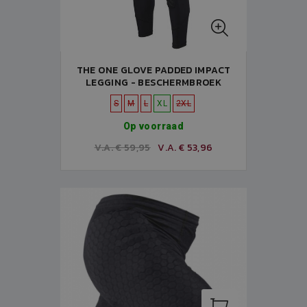
THE ONE GLOVE PADDED IMPACT
LEGGING - BESCHERMBROEK
S
M
L
XL
2XL
Op voorraad
V.A. € 59,95
V.A. € 53,96