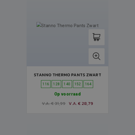
STANNO THERMO PANTS ZWART
116
128
140
152
164
Op voorraad
V.A. € 31,99
V.A. € 28,79