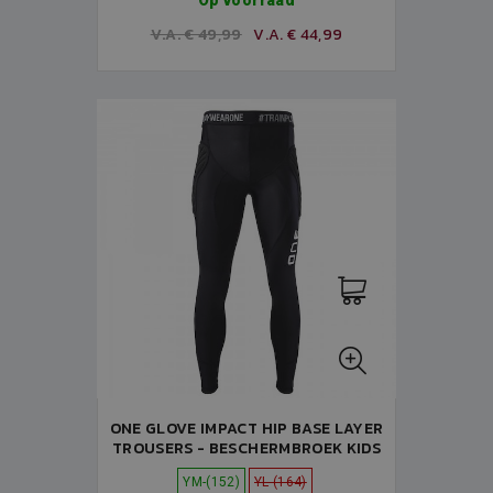
Op voorraad
V.A. € 49,99
V.A. € 44,99
ONE GLOVE IMPACT HIP BASE LAYER
TROUSERS - BESCHERMBROEK KIDS
YM-(152)
YL-(164)