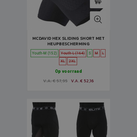
MCDAVID HEX SLIDING SHORT MET
HEUPBESCHERMING
Youth-M (152)
Youth-L (164)
S
M
L
XL
2XL
Op voorraad
V.A. € 57,95
V.A. € 52,16