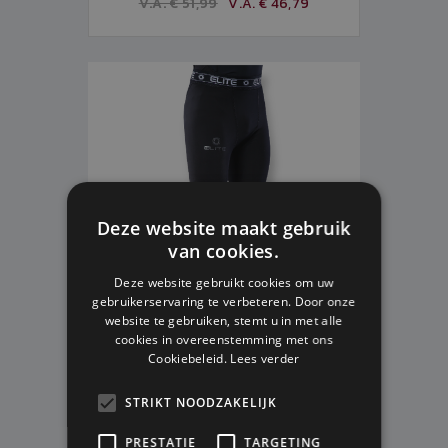
V.A. € 51,99
V.A. € 46,79
Deze website maakt gebruik
van cookies.
Deze website gebruikt cookies om uw
gebruikerservaring te verbeteren. Door onze
website te gebruiken, stemt u in met alle
cookies in overeenstemming met ons
Cookiebeleid.
Lees verder
ELITE COMPRESSION LEGGING
S
M
L
XL
2XL
STRIKT NOODZAKELIJK
Op voorraad
PRESTATIE
TARGETING